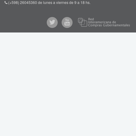
(+598) 26045360 de lunes a viernes de 9 a 18 hs.
Re
@comprasgubuy
ARCE
Int
de
en
Co
Youtube
Gub