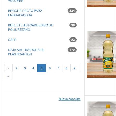
VOLUMEN
BROCHE RECTO PARA
334
ENGRAPADORA
BURLETE AUTOADHESIVO DE
38
POLIURETANO
CAFE
23
CAJA ARCHIVADORA DE
172
PLASTICARTON
«
2
3
4
5
6
7
8
9
»
Nueva consulta