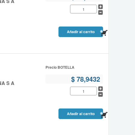
NA S A
Precio BOTELLA
$ 78,9432
NA S A