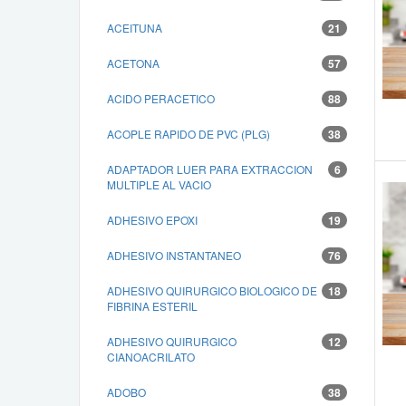
ACEITUNA
21
ACETONA
57
ACIDO PERACETICO
88
ACOPLE RAPIDO DE PVC (PLG)
38
ADAPTADOR LUER PARA EXTRACCION
6
MULTIPLE AL VACIO
ADHESIVO EPOXI
19
ADHESIVO INSTANTANEO
76
ADHESIVO QUIRURGICO BIOLOGICO DE
18
FIBRINA ESTERIL
ADHESIVO QUIRURGICO
12
CIANOACRILATO
ADOBO
38