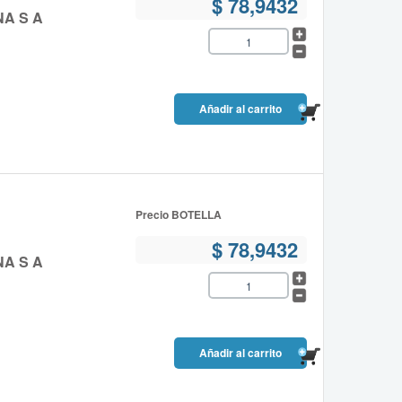
$ 78,9432
NA S A
Precio BOTELLA
$ 78,9432
NA S A