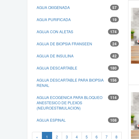
AGUA OXIGENADA
57
AGUA PURIFICADA
19
AGUJA CON ALETAS
174
AGUJA DE BIOPSIA FRANSEEN
24
AGUJA DE INSULINA
42
AGUJA DESCARTABLE
180
AGUJA DESCARTABLE PARA BIOPSIA
156
RENAL
AGUJA ECOGENICA PARA BLOQUEO
114
ANESTESICO DE PLEXOS
(NEUROESTIMULACION)
AGUJA ESPINAL
108
«
1
2
3
4
5
6
7
8