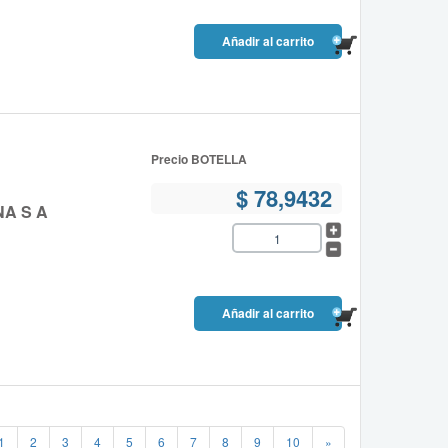
Precio BOTELLA
$ 78,9432
NA S A
1
2
3
4
5
6
7
8
9
10
»