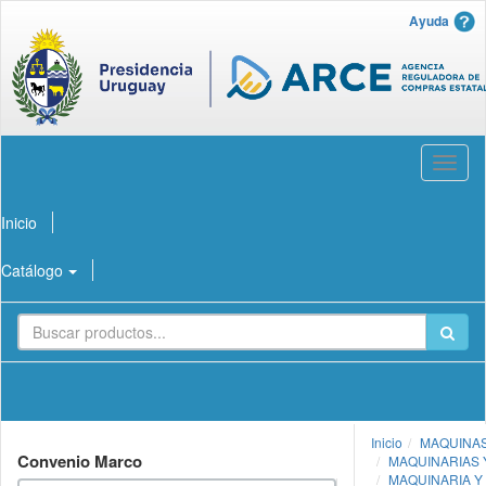
Ayuda
Abrir
menú
Inicio
Catálogo
Inicio
MAQUINAS
Convenio Marco
MAQUINARIAS 
MAQUINARIA Y