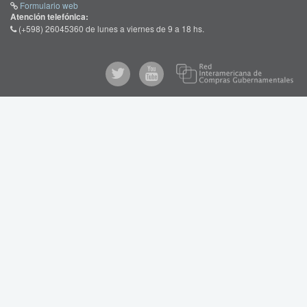
Formulario web
Atención telefónica:
(+598) 26045360 de lunes a viernes de 9 a 18 hs.
Re
@comprasgubuy
ARCE
Int
de
en
Co
Youtube
Gub