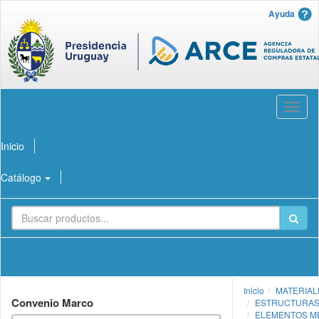
Ayuda
Abrir
menú
Inicio
Catálogo
Inicio
MATERIAL
Convenio Marco
ESTRUCTURAS
ELEMENTOS M