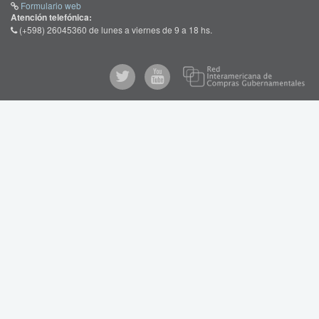
Formulario web
Atención telefónica:
(+598) 26045360 de lunes a viernes de 9 a 18 hs.
Re
@comprasgubuy
ARCE
Int
de
en
Co
Youtube
Gub