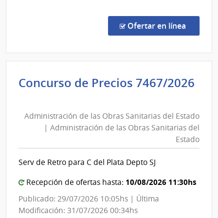
del
comp
Conc
Estado
de
en la co
Ofertar en línea
Preci
7451
|
Admin
Concurso de Precios 7467/2026
de
Administración
las
de
Obra
Administración de las Obras Sanitarias del Estado
las
Sanit
| Administración de las Obras Sanitarias del
del
Obras
Estado
Esta
Sanitarias
|
del
Serv de Retro para C del Plata Depto SJ
Admin
Estado
de
|
10/08/2026 11:30hs
Recepción de ofertas hasta:
las
Administración
Publicado: 29/07/2026 10:05hs | Última
Obra
de
Modificación: 31/07/2026 00:34hs
Sanit