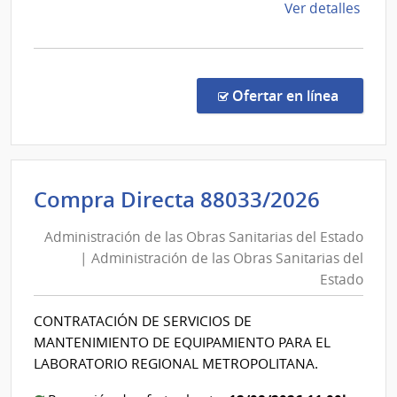
las
de
Ver detalles
del
Obras
la
Esta
Sanita
comp
del
Comp
Direc
Estad
en la co
Ofertar en línea
8843
|
Admin
de
Admini
Compra Directa 88033/2026
las
de
Obra
Administración de las Obras Sanitarias del Estado
las
Sanit
| Administración de las Obras Sanitarias del
Obras
del
Estado
Esta
Sanita
|
del
CONTRATACIÓN DE SERVICIOS DE
Admin
Estad
MANTENIMIENTO DE EQUIPAMIENTO PARA EL
de
|
LABORATORIO REGIONAL METROPOLITANA.
las
Admini
Obra