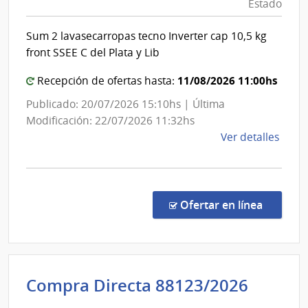
Estado
Esta
Sanita
|
del
Sum 2 lavasecarropas tecno Inverter cap 10,5 kg
Admin
Estad
front SSEE C del Plata y Lib
de
|
las
11/08/2026 11:00hs
Admini
Recepción de ofertas hasta:
Obra
de
Publicado: 20/07/2026 15:10hs | Última
Sanit
las
Modificación: 22/07/2026 11:32hs
del
Obras
de
Ver detalles
Esta
Sanita
la
del
comp
Comp
Estad
Direc
en la co
Ofertar en línea
8845
|
Admin
de
Admini
Compra Directa 88123/2026
las
de
Obra