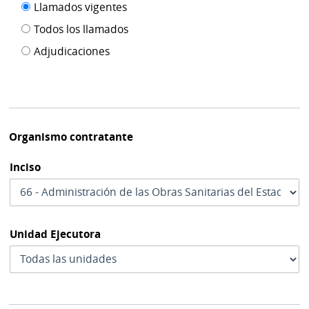
Filtro tipo
Llamados vigentes
por
de
fecha
Todos los llamados
de
publicación
Adjudicaciones
modif
Organismo contratante
Inciso
Unidad Ejecutora