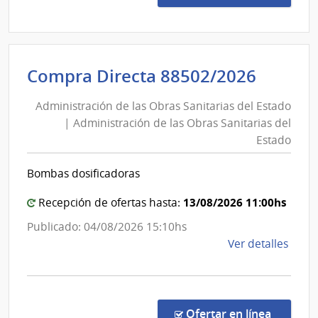
8850
|
Admin
de
Admini
Compra Directa 88502/2026
las
de
Obra
Administración de las Obras Sanitarias del Estado
las
Sanit
| Administración de las Obras Sanitarias del
Obras
del
Estado
Esta
Sanita
|
del
Bombas dosificadoras
Admin
Estad
de
|
13/08/2026 11:00hs
Recepción de ofertas hasta:
las
Admini
Publicado: 04/08/2026 15:10hs
Obra
de
de
Ver detalles
Sanit
las
la
del
Obras
comp
Esta
Sanita
Comp
del
Direc
en la co
Ofertar en línea