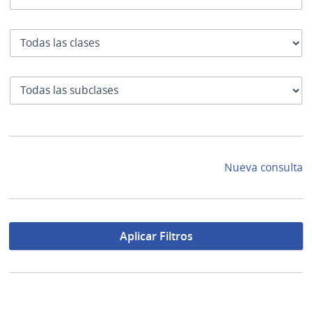
Clase
SubClase
Nueva consulta
Aplicar Filtros