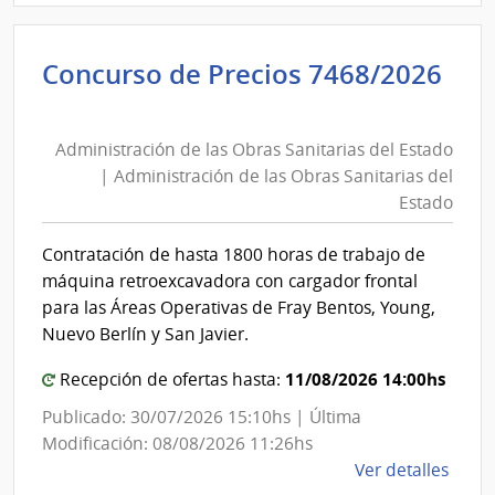
Admin
de
Concurso de Precios 7468/2026
las
Administración
Obra
de
Sanit
Administración de las Obras Sanitarias del Estado
las
del
| Administración de las Obras Sanitarias del
Esta
Obras
Estado
|
Sanitarias
Admin
del
Contratación de hasta 1800 horas de trabajo de
de
Estado
máquina retroexcavadora con cargador frontal
las
|
para las Áreas Operativas de Fray Bentos, Young,
Obra
Administración
Nuevo Berlín y San Javier.
Sanit
de
del
11/08/2026 14:00hs
Recepción de ofertas hasta:
las
Esta
Obras
Publicado: 30/07/2026 15:10hs | Última
Sanitarias
Modificación: 08/08/2026 11:26hs
del
de
Ver detalles