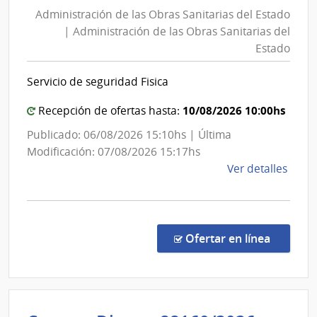
de
Administración de las Obras Sanitarias del Estado
las
| Administración de las Obras Sanitarias del
Obras
Estado
Sanita
del
Servicio de seguridad Fisica
Estad
|
10/08/2026 10:00hs
Recepción de ofertas hasta:
Admini
Publicado: 06/08/2026 15:10hs | Última
de
Modificación: 07/08/2026 15:17hs
las
de
Ver detalles
Obras
la
Sanita
comp
del
Comp
Direc
Estad
en la co
Ofertar en línea
8868
|
Admin
de