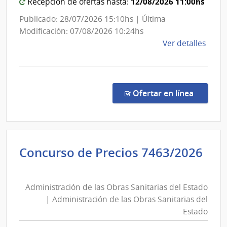
12/08/2026 11:00hs
Recepción de ofertas hasta:
de
Sanit
las
Publicado: 28/07/2026 15:10hs | Última
del
Obras
Modificación: 07/08/2026 10:24hs
Esta
Sanita
de
Ver detalles
del
la
comp
Estad
Comp
Direc
en la co
Ofertar en línea
8803
|
Admin
de
Concurso de Precios 7463/2026
las
Administración
Obra
de
Sanit
Administración de las Obras Sanitarias del Estado
las
del
| Administración de las Obras Sanitarias del
Esta
Obras
Estado
|
Sanitarias
Admin