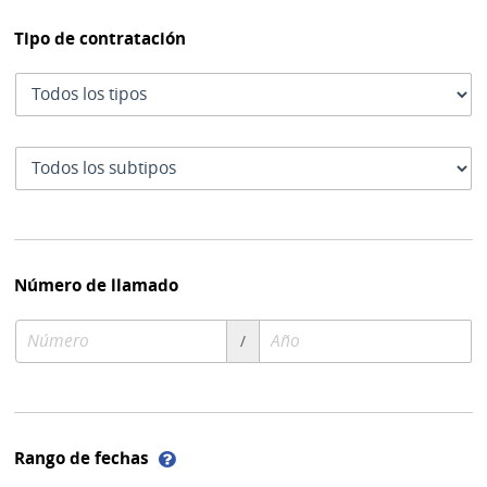
Tipo de contratación
Tipo
de
contratación
Subtipo
de
contratación
Número de llamado
Número
Año
/
de
de
compra
compra
Ayuda
Rango de fechas
sobre