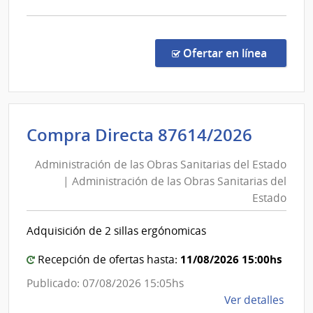
la
Estado
comp
Conc
de
en la co
Ofertar en línea
Preci
7468
|
Admin
Admini
Compra Directa 87614/2026
de
de
las
Administración de las Obras Sanitarias del Estado
las
Obra
| Administración de las Obras Sanitarias del
Obras
Sanit
Estado
del
Sanita
Esta
del
Adquisición de 2 sillas ergónomicas
|
Estad
Admin
|
11/08/2026 15:00hs
Recepción de ofertas hasta:
de
Admini
Publicado: 07/08/2026 15:05hs
las
de
de
Ver detalles
Obra