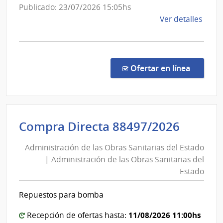
Administración
Publicado: 23/07/2026 15:05hs
Obra
de
de
Ver detalles
Sanit
las
la
del
Obras
comp
Esta
Sanitarias
Conc
del
de
en la co
Ofertar en línea
Preci
Estado
7300
|
Admin
Admini
Compra Directa 88497/2026
de
de
las
Administración de las Obras Sanitarias del Estado
las
Obra
| Administración de las Obras Sanitarias del
Obras
Sanit
Estado
del
Sanita
Esta
del
Repuestos para bomba
|
Estad
Admin
|
11/08/2026 11:00hs
Recepción de ofertas hasta:
de