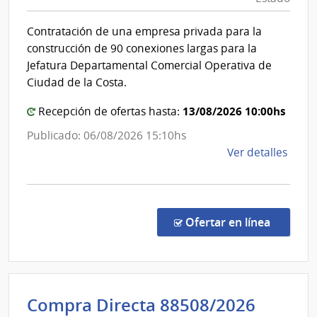
del
Sanita
Esta
del
Contratación de una empresa privada para la
|
Estad
construcción de 90 conexiones largas para la
Admin
|
Jefatura Departamental Comercial Operativa de
de
Admini
Ciudad de la Costa.
las
de
Obra
13/08/2026 10:00hs
Recepción de ofertas hasta:
las
Sanit
Obras
Publicado: 06/08/2026 15:10hs
del
Sanita
de
Ver detalles
Esta
del
la
comp
Estad
Comp
Direc
en la co
Ofertar en línea
8866
|
Admin
de
Admini
Compra Directa 88508/2026
las