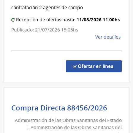
Admin
del
contratación 2 agentes de campo
de
Estado
las
|
11/08/2026 11:00hs
Recepción de ofertas hasta:
Obra
Administración
Publicado: 21/07/2026 15:05hs
Sanit
de
de
Ver detalles
del
las
la
Esta
Obras
comp
Sanitarias
Conc
del
de
en la co
Ofertar en línea
Preci
Estado
7229
|
Admin
de
Admini
Compra Directa 88456/2026
las
de
Obra
Administración de las Obras Sanitarias del Estado
las
Sanit
| Administración de las Obras Sanitarias del
Obras
del