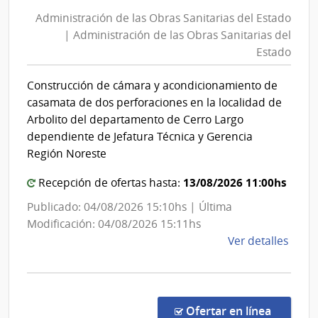
de
Obra
Administración de las Obras Sanitarias del Estado
las
Sanit
| Administración de las Obras Sanitarias del
Obras
del
Estado
Esta
Sanita
|
del
Construcción de cámara y acondicionamiento de
Admin
Estad
casamata de dos perforaciones en la localidad de
de
|
Arbolito del departamento de Cerro Largo
las
Admini
dependiente de Jefatura Técnica y Gerencia
Obra
de
Región Noreste
Sanit
las
del
13/08/2026 11:00hs
Recepción de ofertas hasta:
Obras
Esta
Sanita
Publicado: 04/08/2026 15:10hs | Última
del
Modificación: 04/08/2026 15:11hs
de
Ver detalles
Estad
la
comp
Comp
Direc
en la co
Ofertar en línea