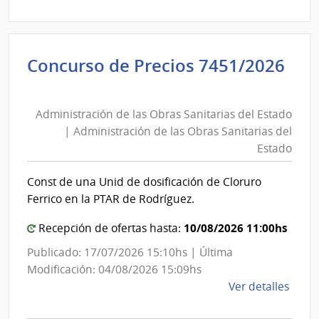
Estado
7270
|
Admin
Concurso de Precios 7451/2026
de
Administración
las
de
Obra
Administración de las Obras Sanitarias del Estado
las
Sanit
| Administración de las Obras Sanitarias del
del
Obras
Estado
Esta
Sanitarias
|
del
Const de una Unid de dosificación de Cloruro
Admin
Estado
Ferrico en la PTAR de Rodríguez.
de
|
las
Administración
10/08/2026 11:00hs
Recepción de ofertas hasta:
Obra
de
Publicado: 17/07/2026 15:10hs | Última
Sanit
las
Modificación: 04/08/2026 15:09hs
del
Obras
de
Ver detalles
Esta
Sanitarias
la