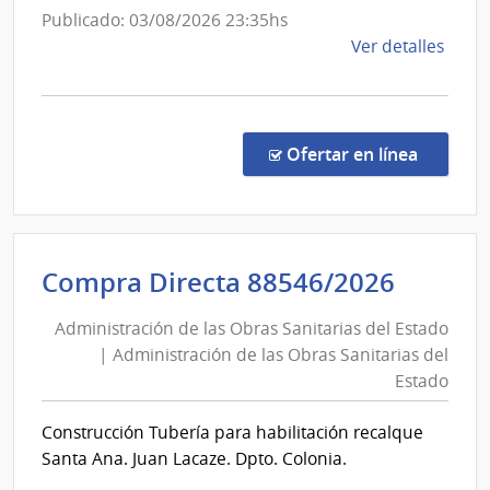
Admini
Publicado: 03/08/2026 23:35hs
las
de
de
Ver detalles
Obra
las
la
Sanit
Obras
comp
del
Sanita
Comp
Esta
del
Direc
en la co
Ofertar en línea
8849
Estad
|
Admin
de
Admini
Compra Directa 88546/2026
las
de
Obra
Administración de las Obras Sanitarias del Estado
las
Sanit
| Administración de las Obras Sanitarias del
Obras
del
Estado
Esta
Sanita
|
del
Construcción Tubería para habilitación recalque
Admin
Estad
Santa Ana. Juan Lacaze. Dpto. Colonia.
de
|