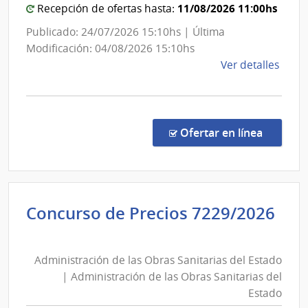
las
11/08/2026 11:00hs
Admini
Recepción de ofertas hasta:
Obra
de
Publicado: 24/07/2026 15:10hs | Última
Sanit
las
Modificación: 04/08/2026 15:10hs
del
Obras
de
Ver detalles
Esta
Sanita
la
del
comp
Comp
Estad
Direc
en la co
Ofertar en línea
8854
|
Admin
de
Concurso de Precios 7229/2026
las
Administración
Obra
de
Sanit
Administración de las Obras Sanitarias del Estado
las
del
| Administración de las Obras Sanitarias del
Esta
Obras
Estado
|
Sanitarias