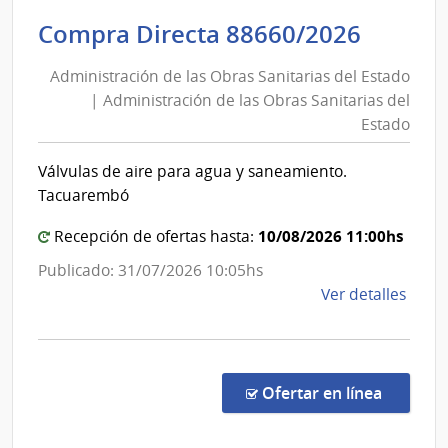
de
Admini
Compra Directa 88660/2026
las
de
Obra
Administración de las Obras Sanitarias del Estado
las
Sanit
| Administración de las Obras Sanitarias del
Obras
del
Estado
Esta
Sanita
|
del
Válvulas de aire para agua y saneamiento.
Admin
Estad
Tacuarembó
de
|
las
10/08/2026 11:00hs
Admini
Recepción de ofertas hasta:
Obra
de
Publicado: 31/07/2026 10:05hs
Sanit
las
de
Ver detalles
del
Obras
la
Esta
Sanita
comp
del
Comp
Direc
Estad
en la co
Ofertar en línea
8866
|