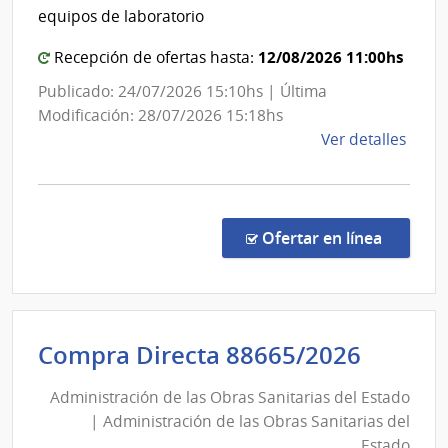
del
equipos de laboratorio
de
Estado
las
|
12/08/2026 11:00hs
Recepción de ofertas hasta:
Obra
Administración
Publicado: 24/07/2026 15:10hs | Última
Sanit
de
Modificación: 28/07/2026 15:18hs
del
las
de
Ver detalles
Esta
Obras
la
Sanitarias
comp
del
Conc
de
Estado
en la co
Ofertar en línea
Preci
7463
|
Admin
Admini
Compra Directa 88665/2026
de
de
las
Administración de las Obras Sanitarias del Estado
las
Obra
| Administración de las Obras Sanitarias del
Obras
Sanit
Estado