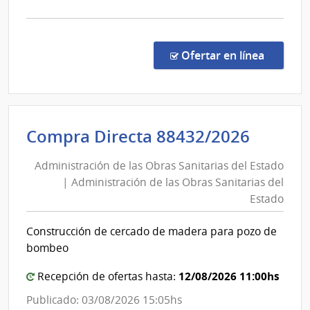
las
la
Sanit
Obras
comp
del
Sanita
Comp
Esta
del
Direc
en la co
Ofertar en línea
8761
Estad
|
Admin
de
Admini
Compra Directa 88432/2026
las
de
Obra
Administración de las Obras Sanitarias del Estado
las
Sanit
| Administración de las Obras Sanitarias del
Obras
del
Estado
Esta
Sanita
|
del
Construcción de cercado de madera para pozo de
Admin
Estad
bombeo
de
|
las
12/08/2026 11:00hs
Admini
Recepción de ofertas hasta:
Obra
de
Publicado: 03/08/2026 15:05hs
Sanit