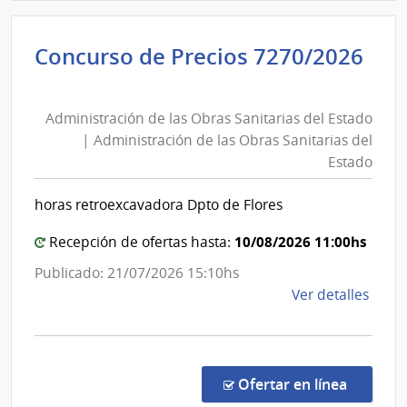
Admin
de
Concurso de Precios 7270/2026
las
Administración
Obra
de
Sanit
Administración de las Obras Sanitarias del Estado
las
del
| Administración de las Obras Sanitarias del
Esta
Obras
Estado
|
Sanitarias
Admin
del
horas retroexcavadora Dpto de Flores
de
Estado
las
|
10/08/2026 11:00hs
Recepción de ofertas hasta:
Obra
Administración
Publicado: 21/07/2026 15:10hs
Sanit
de
de
Ver detalles
del
las
la
Esta
Obras
comp
Sanitarias
Conc
del
de
en la co
Ofertar en línea
Preci