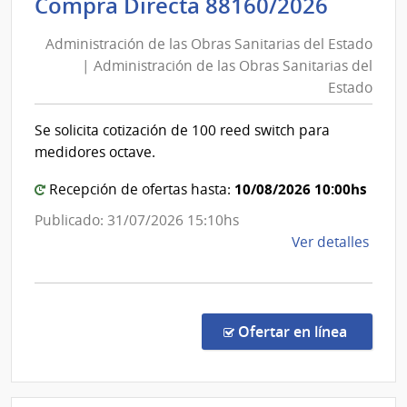
Admini
Compra Directa 88160/2026
las
de
Obra
Administración de las Obras Sanitarias del Estado
las
Sanit
| Administración de las Obras Sanitarias del
Obras
del
Estado
Esta
Sanita
|
del
Se solicita cotización de 100 reed switch para
Admin
Estad
medidores octave.
de
|
las
10/08/2026 10:00hs
Admini
Recepción de ofertas hasta:
Obra
de
Publicado: 31/07/2026 15:10hs
Sanit
las
de
Ver detalles
del
Obras
la
Esta
Sanita
comp
del
Comp
Direc
Estad
en la co
Ofertar en línea
8816
|
Admin