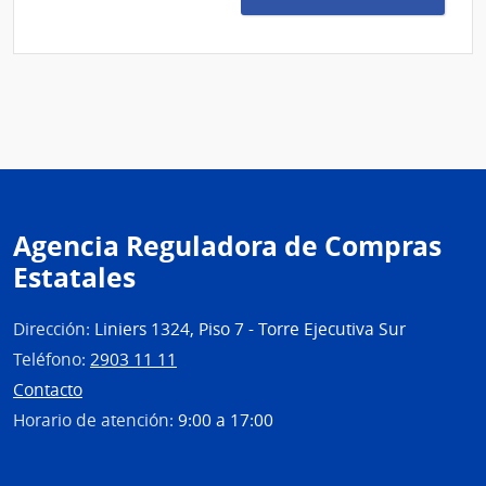
8850
Estad
|
Admin
de
las
Obra
Sanit
del
Esta
Agencia Reguladora de Compras
|
Estatales
Admin
de
las
Dirección:
Liniers 1324, Piso 7 - Torre Ejecutiva Sur
Obra
Teléfono:
2903 11 11
Sanit
Contacto
del
Horario de atención:
9:00 a 17:00
Esta