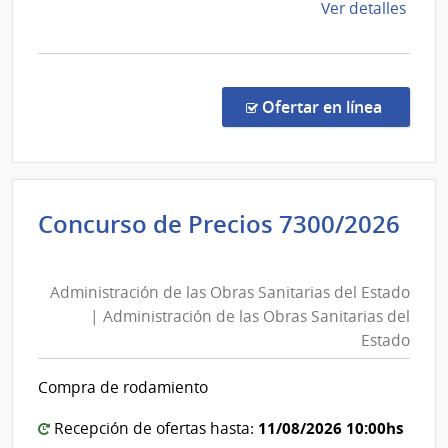
las
de
Ver detalles
del
Obras
la
Esta
Sanitarias
comp
del
Conc
de
Estado
en la co
Ofertar en línea
Preci
7467
|
Admin
Concurso de Precios 7300/2026
de
Administración
las
de
Obra
Administración de las Obras Sanitarias del Estado
las
Sanit
| Administración de las Obras Sanitarias del
del
Obras
Estado
Esta
Sanitarias
|
del
Compra de rodamiento
Admin
Estado
de
|
11/08/2026 10:00hs
Recepción de ofertas hasta:
las