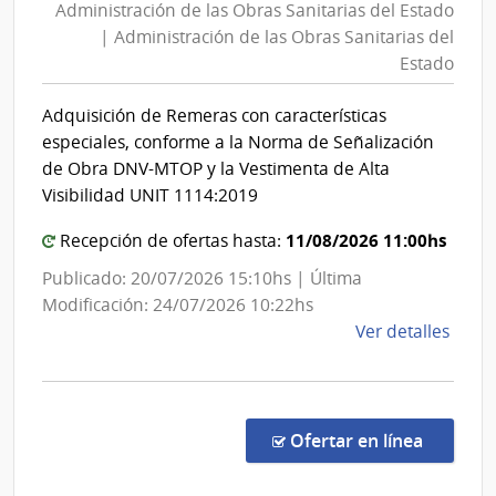
Administración de las Obras Sanitarias del Estado
las
Sanit
| Administración de las Obras Sanitarias del
Obras
del
Estado
Esta
Sanita
|
del
Adquisición de Remeras con características
Admin
Estad
especiales, conforme a la Norma de Señalización
de
|
de Obra DNV-MTOP y la Vestimenta de Alta
las
Admini
Visibilidad UNIT 1114:2019
Obra
de
Sanit
11/08/2026 11:00hs
Recepción de ofertas hasta:
las
del
Obras
Publicado: 20/07/2026 15:10hs | Última
Esta
Sanita
Modificación: 24/07/2026 10:22hs
del
de
Ver detalles
la
Estad
comp
Comp
Direc
en la co
Ofertar en línea
8812
|