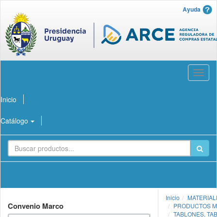
Ayuda
Abrir
menú
Inicio
Catálogo
Inicio
MATERIAL
Convenio Marco
PRODUCTOS MI
TABLONES, TA