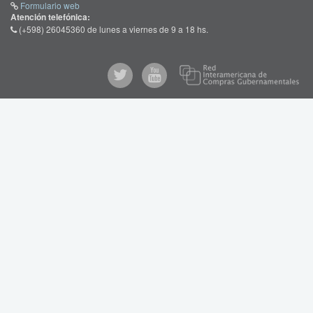
Formulario web
Atención telefónica:
(+598) 26045360 de lunes a viernes de 9 a 18 hs.
Re
@comprasgubuy
ARCE
Int
de
en
Co
Youtube
Gub