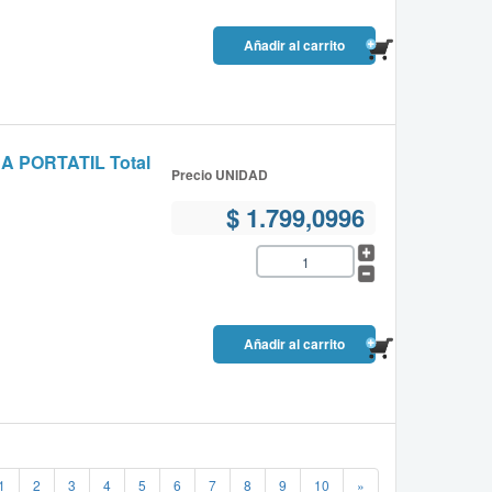
PORTATIL Total
Precio UNIDAD
$ 1.799,0996
1
2
3
4
5
6
7
8
9
10
»