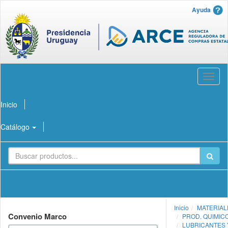
Ayuda
Abrir
menú
Inicio
Catálogo
Inicio
MATERIAL
Convenio Marco
PROD. QUIMIC
LUBRICANTES 