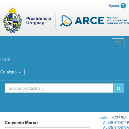
Ayuda
Abrir
menú
Inicio
Catálogo
Inicio
MATERIAL
Convenio Marco
ALIMENTOS Y 
ALIMENTOS M