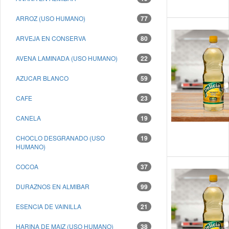
ARROZ (USO HUMANO)
77
ARVEJA EN CONSERVA
80
AVENA LAMINADA (USO HUMANO)
22
AZUCAR BLANCO
59
CAFE
23
CANELA
19
CHOCLO DESGRANADO (USO
19
HUMANO)
COCOA
37
DURAZNOS EN ALMIBAR
99
ESENCIA DE VAINILLA
21
HARINA DE MAIZ (USO HUMANO)
38