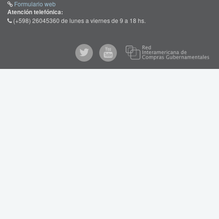
Formulario web
Atención telefónica:
(+598) 26045360 de lunes a viernes de 9 a 18 hs.
Re
@comprasgubuy
ARCE
Int
de
en
Co
Youtube
Gub