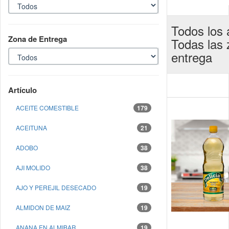
Todos los a
Zona de Entrega
Todas las
entrega
Artículo
ACEITE COMESTIBLE
179
ACEITUNA
21
ADOBO
38
AJI MOLIDO
38
AJO Y PEREJIL DESECADO
19
ALMIDON DE MAIZ
19
ANANA EN ALMIBAR
19