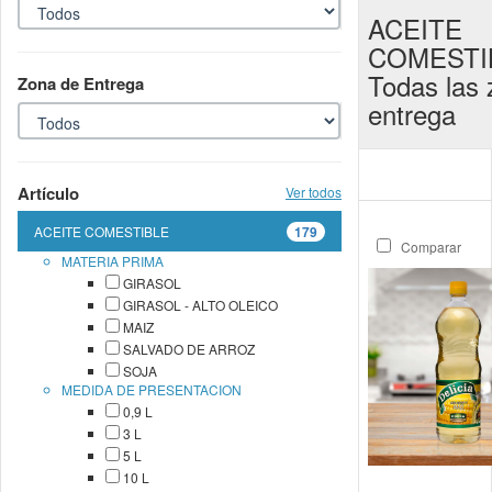
ACEITE
COMESTIB
Todas las
Zona de Entrega
entrega
Artículo
Ver todos
ACEITE COMESTIBLE
179
Comparar
MATERIA PRIMA
GIRASOL
GIRASOL - ALTO OLEICO
MAIZ
SALVADO DE ARROZ
SOJA
MEDIDA DE PRESENTACION
0,9 L
3 L
5 L
10 L