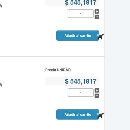
$ 545,1817
A
Precio UNIDAD
$ 545,1817
A