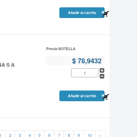
Precio BOTELLA
$ 78,9432
NA S A
1
2
3
4
5
6
7
8
9
10
»