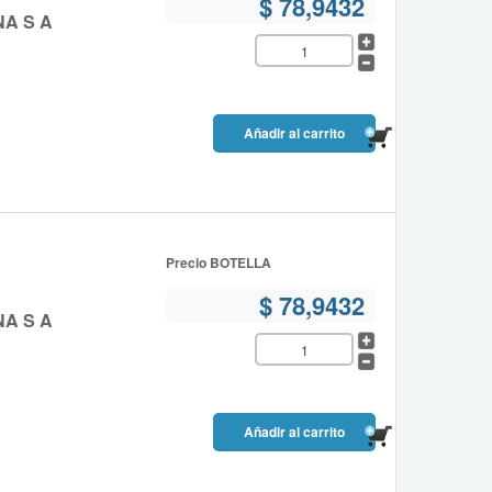
$ 78,9432
NA S A
Precio BOTELLA
$ 78,9432
NA S A