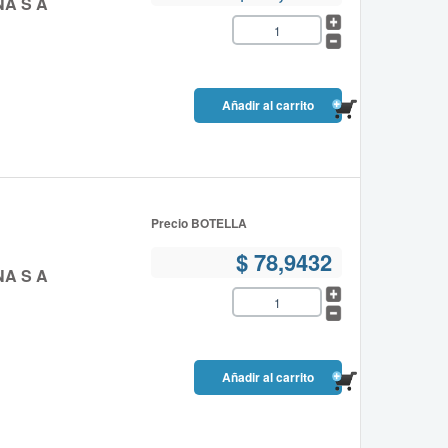
NA S A
Precio BOTELLA
$ 78,9432
NA S A