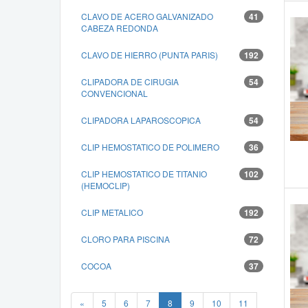
CLAVO DE ACERO GALVANIZADO
41
CABEZA REDONDA
CLAVO DE HIERRO (PUNTA PARIS)
192
CLIPADORA DE CIRUGIA
54
CONVENCIONAL
CLIPADORA LAPAROSCOPICA
54
CLIP HEMOSTATICO DE POLIMERO
36
CLIP HEMOSTATICO DE TITANIO
102
(HEMOCLIP)
CLIP METALICO
192
CLORO PARA PISCINA
72
COCOA
37
«
5
6
7
8
9
10
11