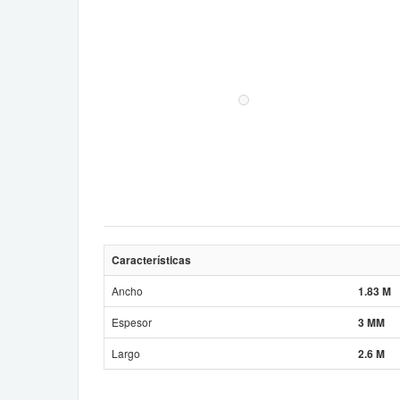
Características
Ancho
1.83 M
Espesor
3 MM
Largo
2.6 M