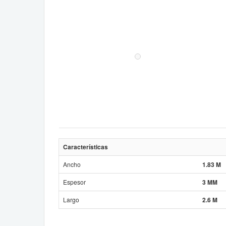
Características
Ancho
1.83 M
Espesor
3 MM
Largo
2.6 M