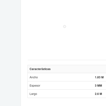
Características
Ancho
1.83 M
Espesor
3 MM
Largo
2.6 M