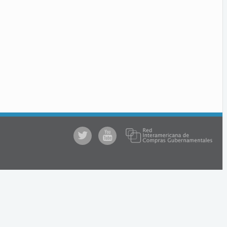
@comprasgubuy
ACCE
en
Youtube