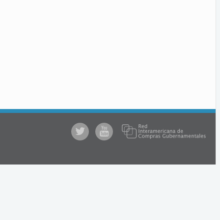
@comprasgubuy
ACCE
en
Youtube