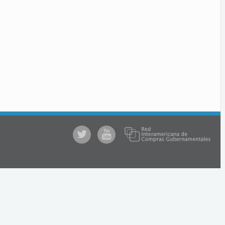
@comprasgubuy
ACCE
en
Youtube