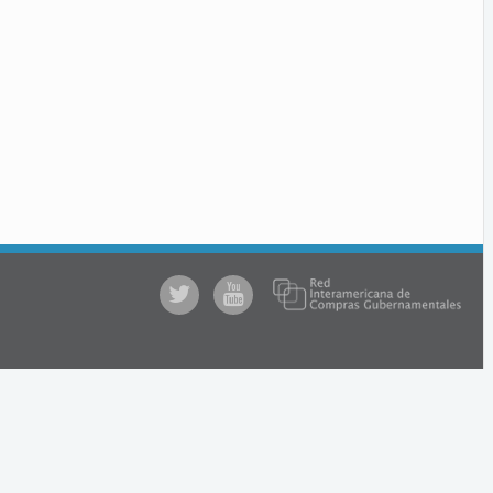
@comprasgubuy
ACCE
en
Youtube