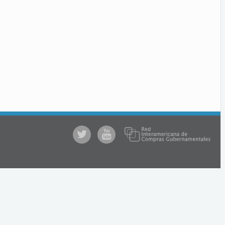
@comprasgubuy
ACCE
en
Youtube