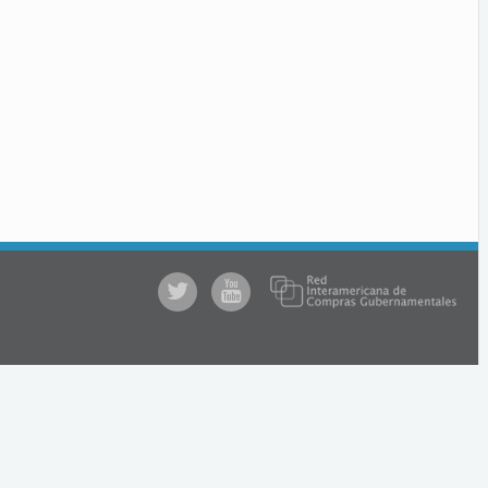
@comprasgubuy
ACCE
en
Youtube