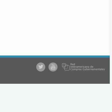
@comprasgubuy
ACCE
en
Youtube