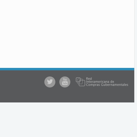
@comprasgubuy
ACCE
en
Youtube