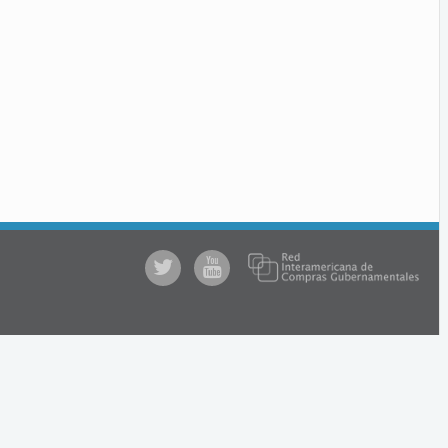
@comprasgubuy
ACCE
en
Youtube