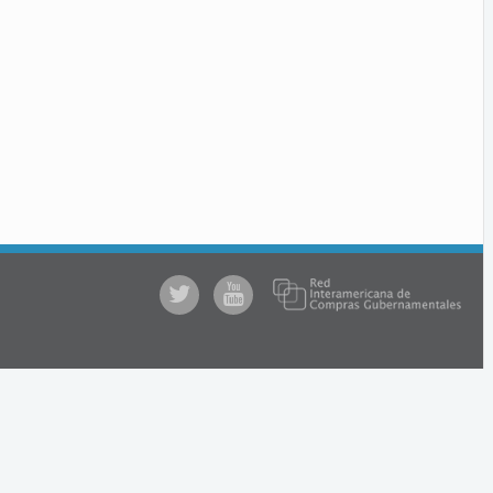
@comprasgubuy
ACCE
en
Youtube