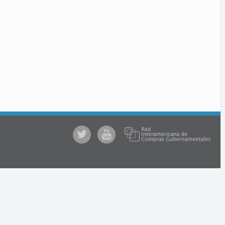
@comprasgubuy
ACCE
en
Youtube