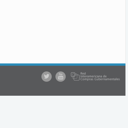
@comprasgubuy
ACCE
en
Youtube