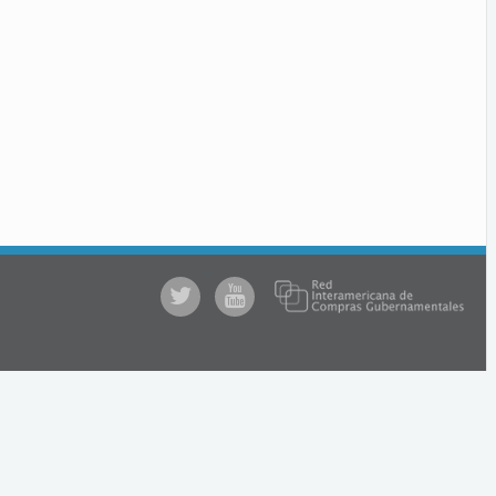
@comprasgubuy
ACCE
en
Youtube