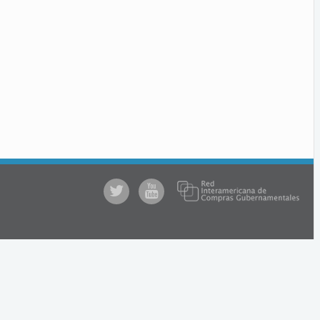
@comprasgubuy
ACCE
en
Youtube