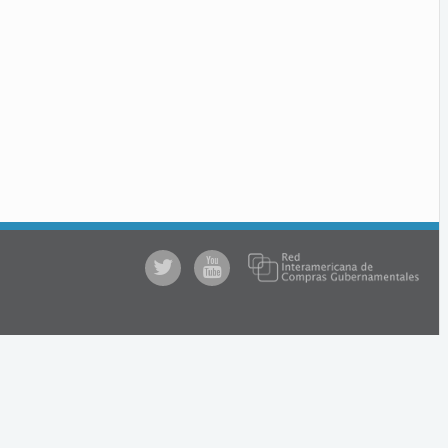
@comprasgubuy
ACCE
en
Youtube