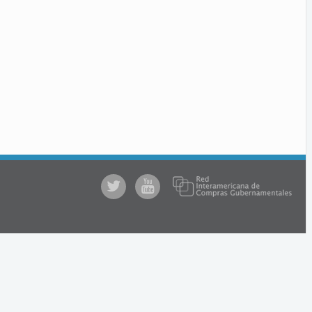
@comprasgubuy
ACCE
en
Youtube