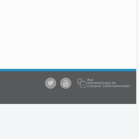
@comprasgubuy
ACCE
en
Youtube