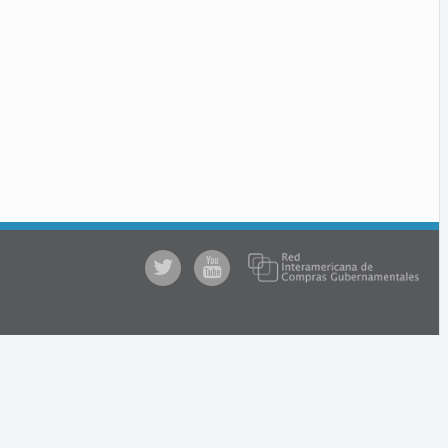
@comprasgubuy
ACCE
en
Youtube