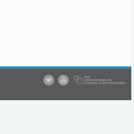
@comprasgubuy
ACCE
en
Youtube