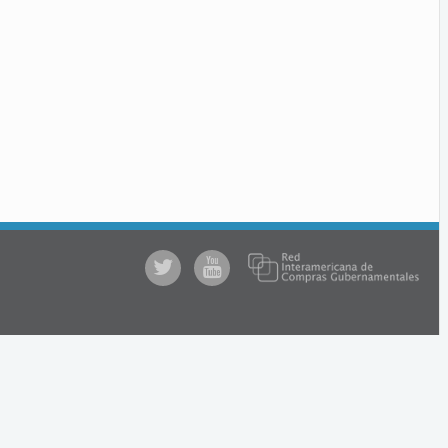
@comprasgubuy
ACCE
en
Youtube