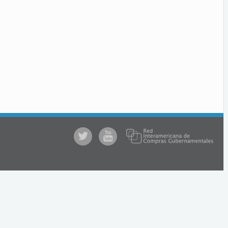
@comprasgubuy
ACCE
en
Youtube