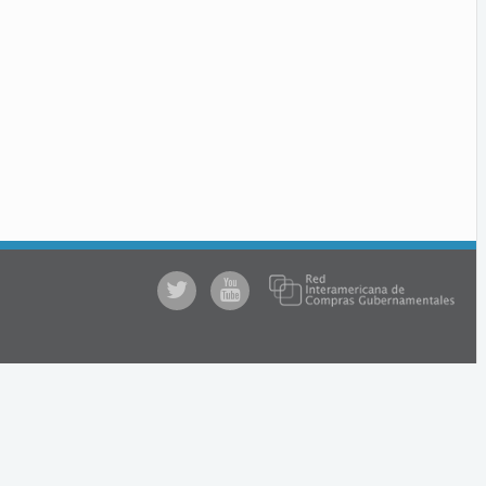
@comprasgubuy
ACCE
en
Youtube