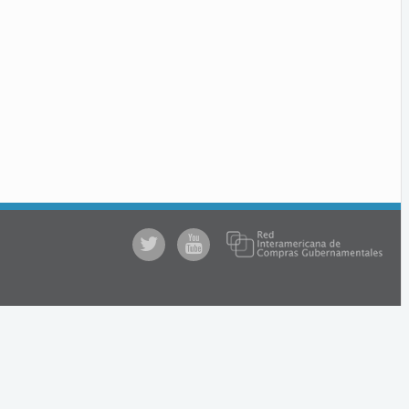
@comprasgubuy
ACCE
en
Youtube