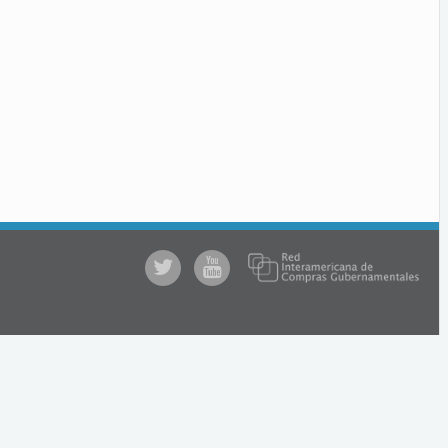
@comprasgubuy
ACCE
en
Youtube