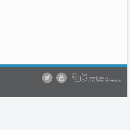
@comprasgubuy
ACCE
en
Youtube