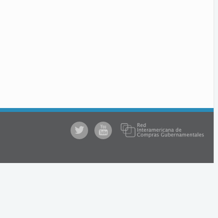
@comprasgubuy
ACCE
en
Youtube