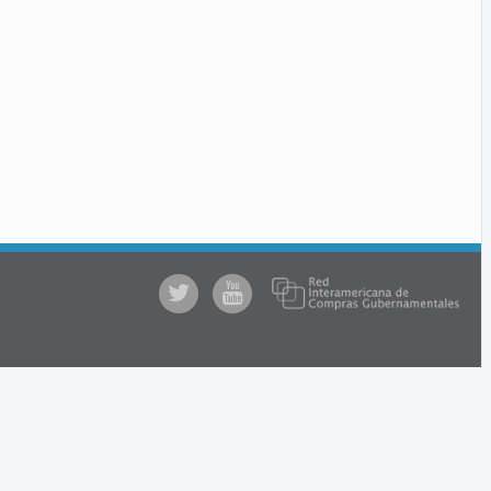
@comprasgubuy
ACCE
en
Youtube