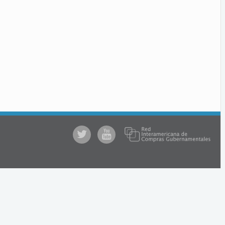
@comprasgubuy
ACCE
en
Youtube