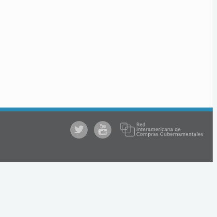
@comprasgubuy
ACCE
en
Youtube