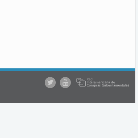
@comprasgubuy
ACCE
en
Youtube