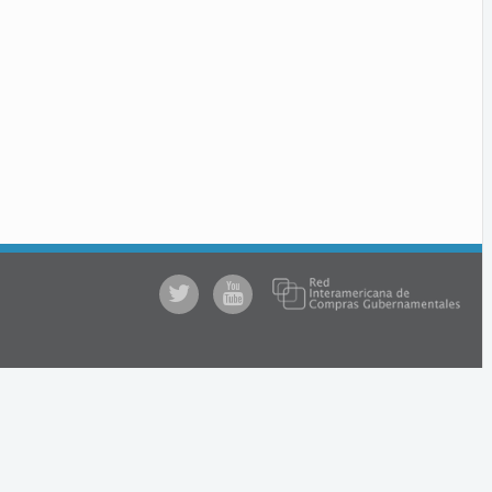
@comprasgubuy
ACCE
en
Youtube