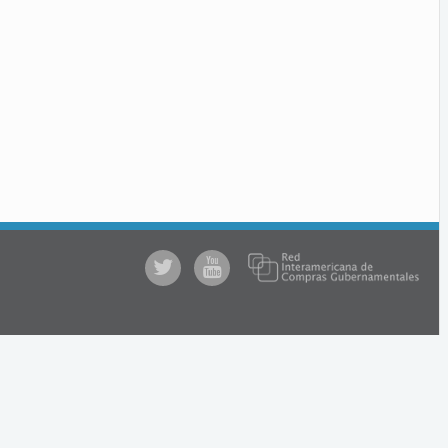
@comprasgubuy
ACCE
en
Youtube