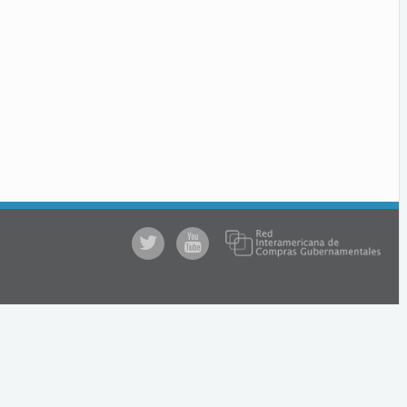
@comprasgubuy
ACCE
en
Youtube