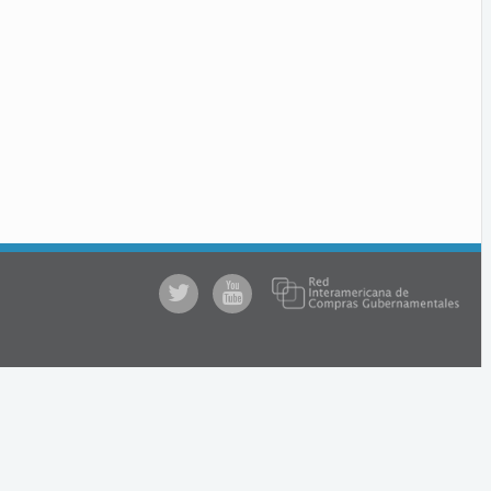
@comprasgubuy
ACCE
en
Youtube