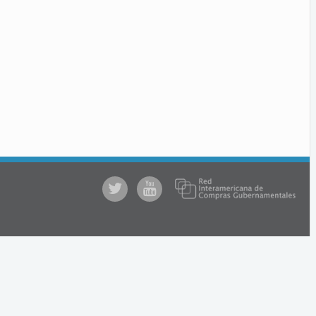
@comprasgubuy
ACCE
en
Youtube